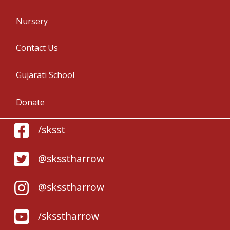
Nursery
Contact Us
Gujarati School
Donate
/sksst
@sksstharrow
@sksstharrow
/sksstharrow