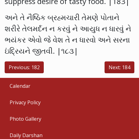
suppress desire of tasty food. |183|
અને તે નૈષ્ઠિક બ્રહ્મચારી તેમણે પોતાને
શરીરે તેલમર્દન ન કરવું ને આયુધ ન ધારવું ને
ભયંકર એવો જે વેશ તે ન ધારવો અને સરના
ઇંદ્રિયને જીતવી. |૧૮૩|
Previous: 182
Next: 184
Calendar
Privacy Policy
Photo Gallery
Daily Darshan