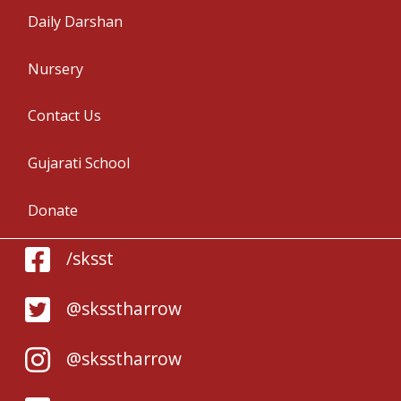
Daily Darshan
Nursery
Contact Us
Gujarati School
Donate
/sksst
@sksstharrow
@sksstharrow