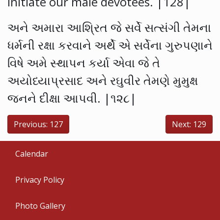
initiate our male devotees. |128|
અને અમારા આશ્રિત જે સર્વે સત્‍સંગી તેમના
ધર્મની રક્ષા કરવાને અર્થે એ સર્વેના ગુરુપણાને
વિષે અમે સ્‍થાપન કર્યા એવા જે તે
અયોધ્‍યાપ્રસાદ અને રઘુવીર તેમણે મુમુક્ષ
જનને દીક્ષા આપવી. |૧૨૮|
Previous: 127
Next: 129
Calendar
Privacy Policy
Photo Gallery